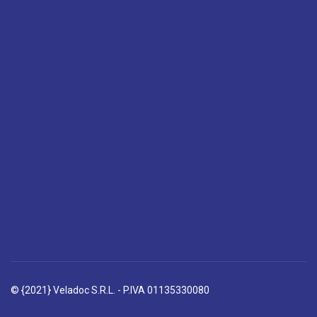
© {2021} Veladoc S.R.L. - P.IVA 01135330080