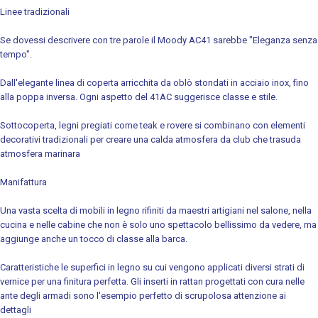
Linee tradizionali
Se dovessi descrivere con tre parole il Moody AC41 sarebbe "Eleganza senza
tempo".
Dall'elegante linea di coperta arricchita da oblò stondati in acciaio inox, fino
alla poppa inversa. Ogni aspetto del 41AC suggerisce classe e stile.
Sottocoperta, legni pregiati come teak e rovere si combinano con elementi
decorativi tradizionali per creare una calda atmosfera da club che trasuda
atmosfera marinara
Manifattura
Una vasta scelta di mobili in legno rifiniti da maestri artigiani nel salone, nella
cucina e nelle cabine che non è solo uno spettacolo bellissimo da vedere, ma
aggiunge anche un tocco di classe alla barca.
Caratteristiche le superfici in legno su cui vengono applicati diversi strati di
vernice per una finitura perfetta. Gli inserti in rattan progettati con cura nelle
ante degli armadi sono l'esempio perfetto di scrupolosa attenzione ai
dettagli